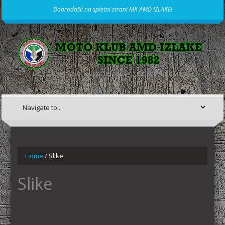
Dobrodošli na spletni strani MK AMD IZLAKE!
MOTORISTIČNI KLUB IZ IZLAK, ŽE OD LETA 1982
Home
/
Slike
Slike