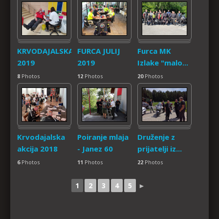
KRVODAJALSKA
FURCA JULIJ
Furca MK
2019
2019
Izlake "malo...
8
Photos
12
Photos
20
Photos
Krvodajalska
Poiranje mlaja
Druženje z
akcija 2018
- Janez 60
prijatelji iz...
6
Photos
11
Photos
22
Photos
1
2
3
4
5
►