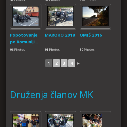
Popotovanje
MAROKO 2018
OMIŠ 2016
po Romuniji...
96
Photos
91
Photos
50
Photos
1
2
3
4
►
Druženja članov MK