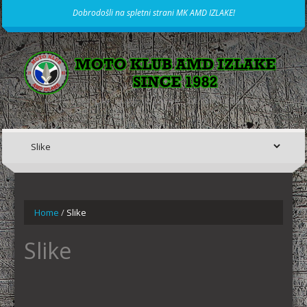
Dobrodošli na spletni strani MK AMD IZLAKE!
MOTORISTIČNI KLUB IZ IZLAK, ŽE OD LETA 1982
Home
/
Slike
Slike