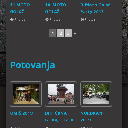
11.MOTO
10. MOTO
9. Moto Golaž
GOLAŽ...
GOLAŽ...
Party 2013
66
Photos
43
Photos
60
Photos
1
2
3
►
Potovanja
OMIŠ 2019
BIH, ČRNA
NORDKAPP
GORA, TUZLA
2019
42
Photos
43
Photos
125
Photos