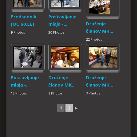
Predsednik
Postavljanje
Druženje
JOC 60.LET
mlaja -...
članov MK...
9
Photos
30
Photos
22
Photos
Postavljanje
Druženje
Druženje
mlaja -...
članov MK...
članov MK...
15
Photos
8
Photos
7
Photos
1
2
►