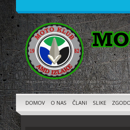
MOTORISTIČNI KLUB IZ IZLAK, ŽE OD LETA 1982
DOMOV
O NAS
ČLANI
SLIKE
ZGODO