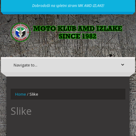
Dobrodošli na spletni strani MK AMD IZLAKE!
MOTORISTIČNI KLUB IZ IZLAK, ŽE OD LETA 1982
Home
/
Slike
Slike