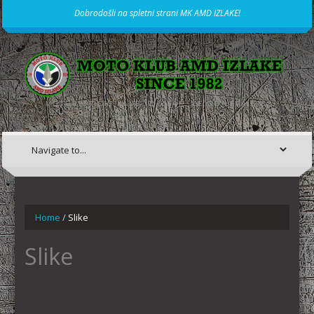
Dobrodošli na spletni strani MK AMD IZLAKE!
MOTORISTIČNI KLUB IZ IZLAK, ŽE OD LETA 1982
Home
/
Slike
Slike