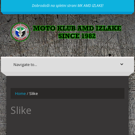
Dobrodošli na spletni strani MK AMD IZLAKE!
MOTORISTIČNI KLUB IZ IZLAK, ŽE OD LETA 1982
Home
/
Slike
Slike