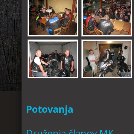
Potovanja
Druženja članov MK