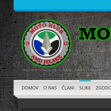
MOTORISTIČNI KLUB IZ IZLAK, ŽE OD LETA 1982
DOMOV
O NAS
ČLANI
SLIKE
ZGODO