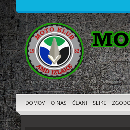
MOTORISTIČNI KLUB IZ IZLAK, ŽE OD LETA 1982
DOMOV
O NAS
ČLANI
SLIKE
ZGODO