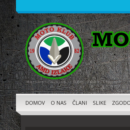
MOTORISTIČNI KLUB IZ IZLAK, ŽE OD LETA 1982
DOMOV
O NAS
ČLANI
SLIKE
ZGODO