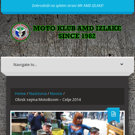
Dobrodošli na spletni strani MK AMD IZLAKE!
MOTORISTIČNI KLUB IZ IZLAK, ŽE OD LETA 1982
Home
/
Naslovna
/
Novice
/
Obisk sejma MotoBoom – Celje 2014