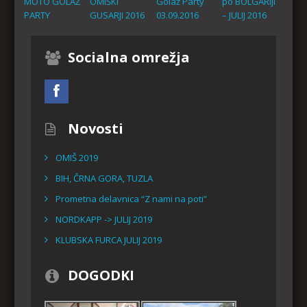
MOTO GOLAŽ
OMIŠKI
Golaž Party
po BOLGARIJI
PARTY
GUSARJI 2016
03.09.2016
– JULIJ 2016
Socialna omrežja
Novosti
OMIŠ 2019
BIH, ČRNA GORA, TUZLA
Prometna delavnica “Z nami na poti”
NORDKAPP -> JULIJ 2019
KLUBSKA FURCA JULIJ 2019
DOGODKI