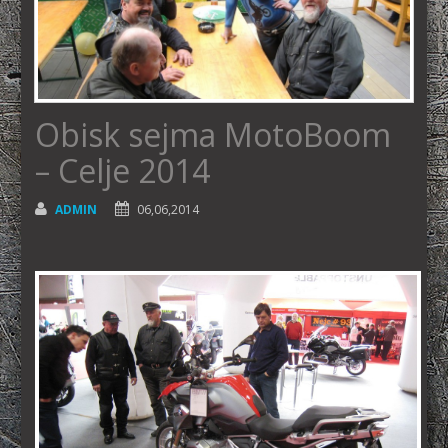
Obisk sejma MotoBoom
– Celje 2014
ADMIN
06,06,2014