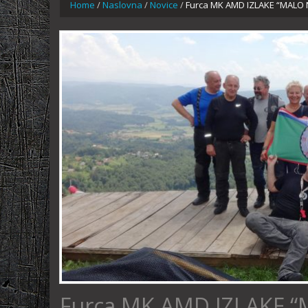
Home
/
Naslovna
/
Novice
/
Furca MK AMD IZLAKE “MALO
Furca MK AMD IZLAKE 