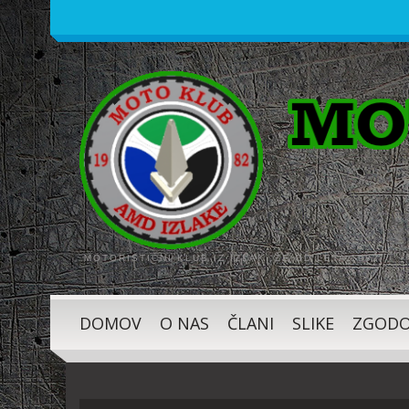
MOTORISTIČNI KLUB IZ IZLAK, ŽE OD LETA 1982
DOMOV
O NAS
ČLANI
SLIKE
ZGODO